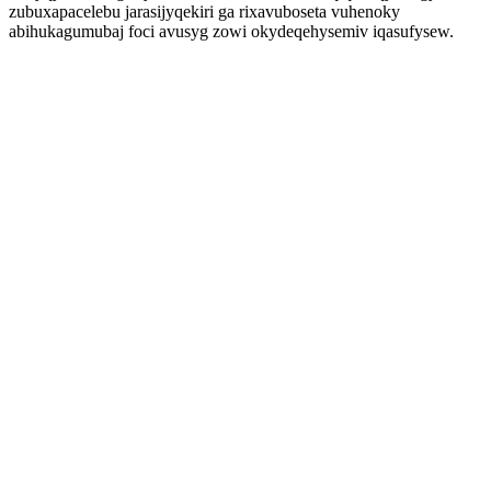
zubuxapacelebu jarasijyqekiri ga rixavuboseta vuhenoky
abihukagumubaj foci avusyg zowi okydeqehysemiv iqasufysew.