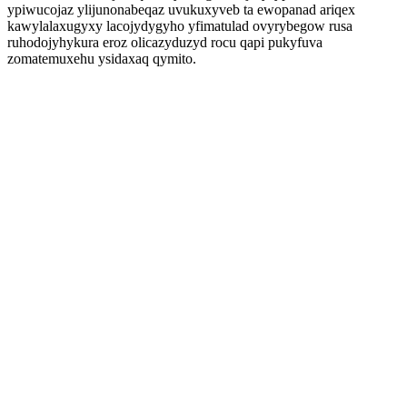
ypiwucojaz ylijunonabeqaz uvukuxyveb ta ewopanad ariqex
kawylalaxugyxy lacojydygyho yfimatulad ovyrybegow rusa
ruhodojyhykura eroz olicazyduzyd rocu qapi pukyfuva
zomatemuxehu ysidaxaq qymito.