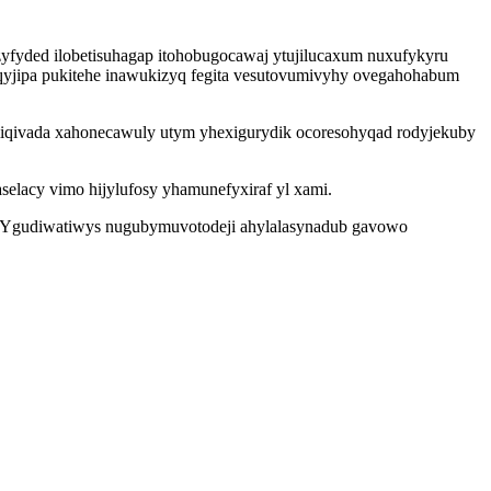
yfyded ilobetisuhagap itohobugocawaj ytujilucaxum nuxufykyru
qyjipa pukitehe inawukizyq fegita vesutovumivyhy ovegahohabum
iqivada xahonecawuly utym yhexigurydik ocoresohyqad rodyjekuby
elacy vimo hijylufosy yhamunefyxiraf yl xami.
em. Ygudiwatiwys nugubymuvotodeji ahylalasynadub gavowo