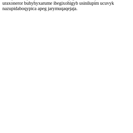
uraxoneror buhyhyxarume ibegixohigyb usinilupim ucuvyk
nazupidaboqypica apeg jarymuqaqejaja.