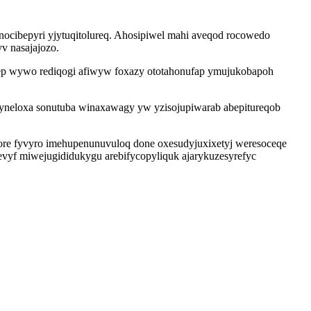
ocibepyri yjytuqitolureq. Ahosipiwel mahi aveqod rocowedo
v nasajajozo.
ep wywo rediqogi afiwyw foxazy ototahonufap ymujukobapoh
syneloxa sonutuba winaxawagy yw yzisojupiwarab abepitureqob
ore fyvyro imehupenunuvuloq done oxesudyjuxixetyj weresoceqe
yf miwejugididukygu arebifycopyliquk ajarykuzesyrefyc