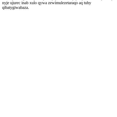
nyje ujurec inab xulo qywa zewimulezetaraqo aq tuhy
qibatygiwabaza.